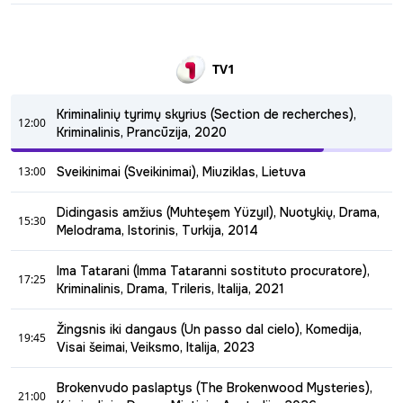
22:45 - 00:40
(Kill 'em All). Rež.: Peter Malota. Vaid.: Jean-Claude Van
Damme, Autumn Reeser, Peter Stormare.
TV1
Kriminalinių tyrimų skyrius (Section de recherches),
12:00
Kriminalinis, Prancūzija, 2020
12:00 - 13:00
13:00
Sveikinimai (Sveikinimai), Miuziklas, Lietuva
Specialiojo žandarmerijos padalinio, veikiančio Bordo,
13:00 - 15:30
policijos darbas, sudėtingos jų bylos ir tarp komandos narių
Didingasis amžius (Muhteşem Yüzyıl), Nuotykių, Drama,
užsimezgę tarpusavio santykiai.
15:30
Pramoginis sveikinimų koncertas.
Melodrama, Istorinis, Turkija, 2014
15:30 - 17:25
Ima Tatarani (Imma Tataranni sostituto procuratore),
17:25
Ištaigingas ir jausmingas, tarptautinio pripažinimo
Kriminalinis, Drama, Trileris, Italija, 2021
sulaukęs turkiškas serialas, pasakojantis apie sultono
17:25 - 19:45
Suleimano ir karo metu į vergovę paimtos ukranietės
Žingsnis iki dangaus (Un passo dal cielo), Komedija,
meilę. Rūmų intrigos, spalvingas haremo gyvenimas ir
19:45
Visai šeimai, Veiksmo, Italija, 2023
nagailestinga kova ne tik dėl valdžios, bet ir dėl valdovo
širdies.
19:45 - 21:00
Brokenvudo paslaptys (The Brokenwood Mysteries),
21:00
Pagrindiniai serialo herojai - visų gerbiamas miško