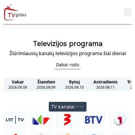
Televizijos programa
Žiūrimiausių kanalų televizijos programa šiai dienai
Dabar rodo
Vakar
Šiandien
Rytoj
Antradienis
Tre
2026.08.08
2026.08.09
2026.08.10
2026.08.11
20
TV kanalai