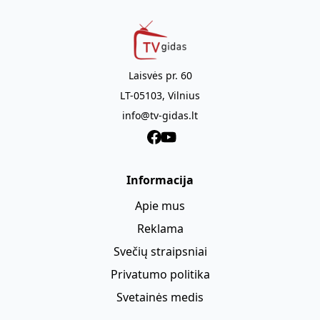
nesibaigiančius konfliktus visame pasaulyje, sumokėdama
už tai baisią kainą. Šis 6 dalių serialas nagrinėja
ekonomines ir žmogiškąsias šiuolaikinių karų, nuo Pirmojo
pasaulinio karo iki pasaulinio karo su terorizmu,
sąnaudas.
Laisvės pr. 60
LT-05103, Vilnius
info@tv-gidas.lt
Informacija
Apie mus
Reklama
Svečių straipsniai
Privatumo politika
Svetainės medis