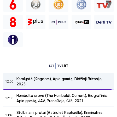
LRT
Karalystė (Kingdom), Apie gamtą, Didžioji Britanija,
12:00
2025
12:00 - 12:50
Humbolto srovė (The Humboldt Current), Biografinis,
12:50
Zambijoje leopardai, hienos, hieniniai šunys ir liūtai varžosi
Apie gamtą, JAV, Prancūzija, Čilė, 2021
dėl teisės gyventi rojaus kampelyje. Ši kova - tai galios ir
12:50 - 13:40
išlikimo istorija įspūdingoje vietovėje, kur susipina keturių
Stulbinami protai (Astrid et Raphaëlle), Kriminalinis,
konkuruojančių šeimų likimai. Kai hieninių šunų karalienės
13:40
Tai dokumentinis serialas apie vandenyno srovę Pietų