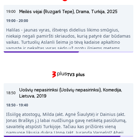
19:00
Meilės vėjai (Ruzgarli Tepe), Drama, Turkija, 2025
19:00 - 20:00
Halilas - jaunas vyras, ištvėręs didelius likimo smūgius,
niekaip negali pamiršti skriaudos, kurią patyrė dar būdamas
vaikas. Turtuolių Aslanli šeima jo tėvą kadaise apkaltino
vagyste ir nekaltas vyras sėdo už grotų ilgiems metams.
Kalėjime Halilo tėvas mirė, o motina, paveikta sielvarto,
susirgo sunkia liga. Halilas užaugo matydamas, kaip mamos
sveikata kasdien blogėja, ir tas vaizdas kurstė neapykantos
ugnis dėl tokios neteisybės. Nepaisant visko, motina
TV3 plus
uždraudė sūnui atkeršyti Aslanli šeimai. Tik mirus mamai,
jaunuolis pradeda vykdyti savo keršto planą. Jis tampa
Uošvių nepasirinksi (Uošvių nepasirinksi), Komedija,
sėkmingu verslininku ir investuoja kartu su savo senu priešu
18:50
Lietuva, 2019
Omeru Aslanli. Kai Omeras Aslanli nesumoka savo dalies ir
sukaupia didžiulę skolą, jis miršta, palikdamas savo šeimą
18:50 - 19:40
pažeidžiamą ir visiškame skurde. Dabar turtingas ir
Išsiilgę atostogų, Milda (akt. Agnė Šiaulytė) ir Dainius (akt.
galingas vyras, Halilas grįžta į savo gimtąjį miestą. Jis turi
Jonas Braškys j.) labai nudžiunga gavę netikėtą pasiūlumą,
vienintelį tikslą: parklupdyti Aslanli šeimą, atimti jų turtą,
savaitėlę atspūsti Turkijoje. Tačiau kas prižiūrės vieną
orumą ir pasididžiavimą - lygiai taip pat, kaip jie kadaise tai
namuose likusią dukrą Ugnę (akt. Juranda Varnelo)? Abeji
atėmė iš jo šeimos. Jis prisiekia nerodyti gailesčio ir išmokyti