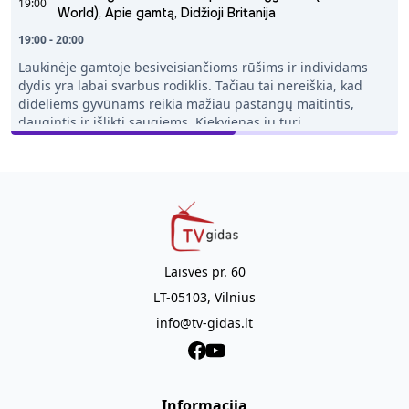
19:00
World), Apie gamtą, Didžioji Britanija
19:00 - 20:00
Laukinėje gamtoje besiveisiančioms rūšims ir individams
dydis yra labai svarbus rodiklis. Tačiau tai nereiškia, kad
dideliems gyvūnams reikia mažiau pastangų maitintis,
daugintis ir išlikti saugiems. Kiekvienas jų turi
nepamainomą strategiją, kuri leidžia augti, bręsti ir
susilaukti palikuonių. Komodo drakonai yra vieni iš jų.
Naruose turintys nuodingas liaukas, pilnas nuodų,
neleidžiančių aukos kraujui krešėti, jie kantriai laukia, kol
sukandžiotas grobis nusilps ir taps pažeidžiamas. Žirafoms
ilgas kaklas tarnauja pasiekiant aukščiausiai esančius
augalų lapus, surinkusius drėgmę. Daugiau nei 150 tonų
sveriantis banginis turi įveikti nemažą atstumą, kad
Laisvės pr. 60
pasisotintų kriliu. O begemoto patelės įveikia neįtikėtinus
LT-05103, Vilnius
sunkumus, kad tik ką gimusius, 100 kg sveriančius
jauniklius, kuo skubiau išneštų į sausumą.
info@tv-gidas.lt
Informacija