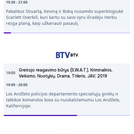
19:30 - 21:00
Pakalikus Stiuartą, Keviną ir Bobą nusamdo superblogiukė
Scarlett Overkill, kuri kartu su savo vyru išradėju Herbu
rezga planą, kaip užkariauti pasaulį.
BTV
Greitojo reagavimo būrys (S.W.A.T.), Kriminalinis,
19:00
Veiksmo, Nuotykių, Drama, Trileris, JAV, 2019
19:00 - 20:00
Los Andželo policijos departamento specialiųjų ginklų ir
taktikos komandos kova su nusikalstamumu Los Andžele,
Kalifornijoje.