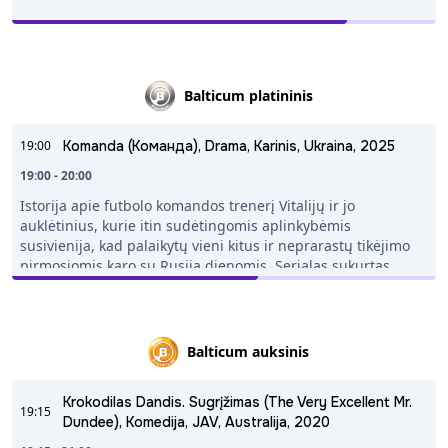
Balticum platininis
19:00
Komanda (Команда), Drama, Karinis, Ukraina, 2025
19:00 - 20:00
Istorija apie futbolo komandos trenerį Vitalijų ir jo
auklėtinius, kurie itin sudėtingomis aplinkybėmis
susivienija, kad palaikytų vieni kitus ir neprarastų tikėjimo
pirmosiomis karo su Rusija dienomis. Serialas sukurtas
remiantis žmonių, išgyvenusių Chersono srities okupaciją,
liudijimais. Karinis draminis serialas - "Komanda".
Balticum auksinis
Krokodilas Dandis. Sugrįžimas (The Very Excellent Mr.
19:15
Dundee), Komedija, JAV, Australija, 2020