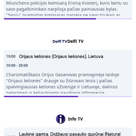
Zeynepai. Nors Zeynepa turi kovoti, kad susigrąžintų
Miuncheno policijos komisarą Erviną Kiosterį, kuris kartu su
gyvenimą, ir mano, kad nekenčia Halilo, jis taip pat jau
savo pagalbininkais narplioja pačias painiausias bylas.
apsigyveno jos širdyje. Dviem jauniems žmonėms,
"Seniu" pramintas komisaras garsėja ne savo triukais ar
įstrigusiems didelės meilės sūkuryje, kelio atgal nebėra. Ar
drąsiais susirėmimais, o išmintim ir žmogaus psichologijos
jų meilė sugebės išlaikyti Zeynepą ir Halilą stiprius šiame
išmanymu.
kelyje, kur kiekvienas jų žingsnis ir kiekvienas priimtas
sprendimas turės naujų pasekmių? Kas nutiks, kai šeimos
Delfi TV
ištikimybė, senos žaizdos ir nauji jausmai susidurs? Ar širdis
tikrai gali atleisti tai, ką protas atsisako pamiršti?
19:00
Orijaus kelionės (Orijaus kelionės), Lietuva
19:00 - 20:00
Charizmatiškasis Orijus Gasanovas pramoginėje laidoje
"Orijaus kelionės" drauge su žiūrovais leisis į pačias
spalvingiausias keliones užsienyje ir Lietuvoje, dalinsis
patarimais ir keliautojams naudinga informacija.
Info TV
Laukinė gamta. Didžiausi pasaulio gyvūnai (Natural