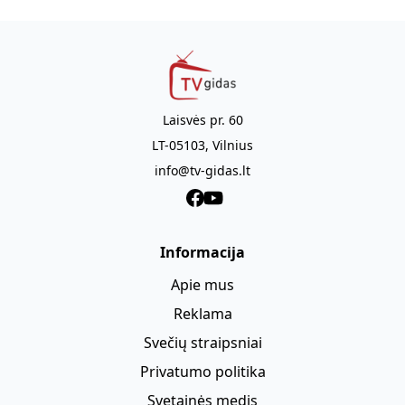
Vivjen slapta infiltruojasi į britų neonacių bendriją. Ji
(The Girl in the Spider's Web). Rež.: Fede Alvarez. Vaid.:
priversta blaškytis tarp dviejų vyrų - Kolino Džordano,
Claire Foy, Sverrir Gudnason, LaKeith Stanfield.
Didžiosios Britanijos pokario nacių judėjimo lyderio, ir
Džeko, tikrosios savo meilės. Mergina pasiryžusi
demaskuoti neonacių judėjimo lyderius ne tik dėl meilės,
bet ir dėl savo šalies ateities.
Laisvės pr. 60
LT-05103, Vilnius
info@tv-gidas.lt
Informacija
Apie mus
Reklama
Svečių straipsniai
Privatumo politika
Svetainės medis