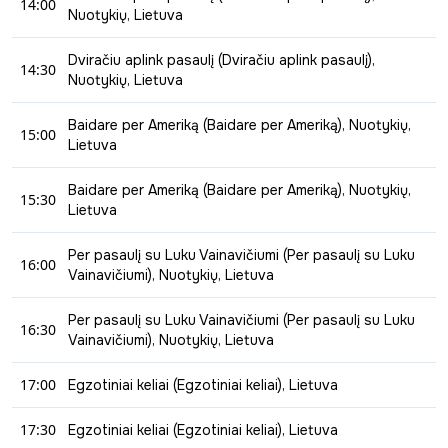
14:00
Charizmatiškasis Orijus Gasanovas pramoginėje laidoje
Nuotykių, Lietuva
"Orijaus kelionės" drauge su žiūrovais leisis į pačias
14:00 - 14:30
spalvingiausias keliones užsienyje ir Lietuvoje, dalinsis
Dviračiu aplink pasaulį (Dviračiu aplink pasaulį),
14:30
patarimais ir keliautojams naudinga informacija.
Nuotykių, Lietuva
14:30 - 15:00
Baidare per Ameriką (Baidare per Ameriką), Nuotykių,
15:00
Lietuva
15:00 - 15:30
Baidare per Ameriką (Baidare per Ameriką), Nuotykių,
15:30
Lietuva
15:30 - 16:00
Per pasaulį su Luku Vainavičiumi (Per pasaulį su Luku
16:00
Vainavičiumi), Nuotykių, Lietuva
16:00 - 16:30
Per pasaulį su Luku Vainavičiumi (Per pasaulį su Luku
16:30
Kaip atrodo kelionė be pinigų į tolimą šalį? Nakvynė
Vainavičiumi), Nuotykių, Lietuva
miške be palapinės ar gyvenimas oro uoste kelias
16:30 - 17:00
dienas. Lukas Vainavičius keliauja per pasaulį ir fiksuoja
17:00
Egzotiniai keliai (Egzotiniai keliai), Lietuva
viską kas jam nutinka kelyje. Autentiškas,
Kaip atrodo kelionė be pinigų į tolimą šalį? Nakvynė
nesurežisuotas, žemaitiškas kelionių dienoraštis.
17:00 - 17:30
miške be palapinės ar gyvenimas oro uoste kelias
17:30
Egzotiniai keliai (Egzotiniai keliai), Lietuva
dienas. Lukas Vainavičius keliauja per pasaulį ir fiksuoja
Patyręs keliautojas Algirdas prisijaukina net tolimiausius