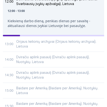
12:00
Svarbiausių įvykių apžvalga), Lietuva
12:00 - 13:00
Kiekvieną darbo dieną, penkias dienas per savaitę -
aktualiausi dienos įvykiai Lietuvoje bei pasaulyje.
Orijaus kelionių archyvai (Orijaus kelionių archyvai),
13:00
Lietuva
13:00 - 14:00
Dviračiu aplink pasaulį (Dviračiu aplink pasaulį),
14:00
Charizmatiškasis Orijus Gasanovas pramoginėje laidoje
Nuotykių, Lietuva
"Orijaus kelionės" drauge su žiūrovais leisis į pačias
14:00 - 14:30
spalvingiausias keliones užsienyje ir Lietuvoje, dalinsis
Dviračiu aplink pasaulį (Dviračiu aplink pasaulį),
14:30
patarimais ir keliautojams naudinga informacija.
Nuotykių, Lietuva
14:30 - 15:00
Baidare per Ameriką (Baidare per Ameriką), Nuotykių,
15:00
Lietuva
15:00 - 15:30
Baidare per Ameriką (Baidare per Ameriką), Nuotykių,
15:30