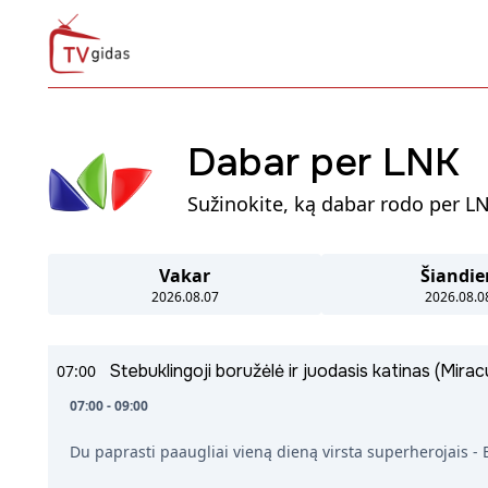
Dabar per LNK
Sužinokite, ką dabar rodo per LNK
Vakar
Šiandie
2026.08.07
2026.08.0
Stebuklingoji boružėlė ir juodasis katinas (Mira
07:00
07:00 - 09:00
Du paprasti paaugliai vieną dieną virsta superherojais - B