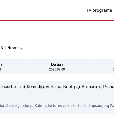
TV programa
 televiziją
n
Dabar
8
2026.08.08
culous: Le film), Komedija, Veiksmo, Nuotykių, Animacinis, Pran
oružėle ir Juoduoju Katinu. Jie turės veikti kartu, kad apsaugotų Pa