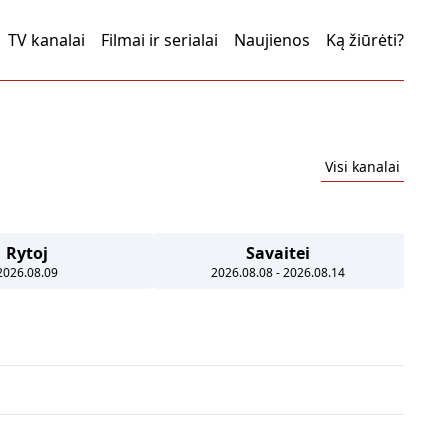
TV kanalai
Filmai ir serialai
Naujienos
Ką žiūrėti?
Visi kanalai
Rytoj
Savaitei
2026.08.09
2026.08.08 - 2026.08.14
abar pasaulyje".