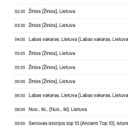
Išsamios, patikimos ir profesionalios žinios: Lietuvos įvyki
01:30 - 02:30
Žinios (Žinios), Lietuva
02:30
Kasdieninė informacinė pokalbių laida, pirmoji pateikian
02:30 - 03:30
Žinios (Žinios), Lietuva
03:30
Išsamios, patikimos ir profesionalios žinios: Lietuvos įvyki
03:30 - 04:00
Labas vakaras, Lietuva (Labas vakaras, Lietuva
04:00
Išsamios, patikimos ir profesionalios žinios: Lietuvos įvyki
04:00 - 05:05
Žinios (Žinios), Lietuva
05:05
Kasdieninė informacinė pokalbių laida, pirmoji pateikian
05:05 - 05:35
Žinios (Žinios), Lietuva
05:35
Išsamios, patikimos ir profesionalios žinios: Lietuvos įvyki
05:35 - 06:00
Žinios (Žinios), Lietuva
06:00
Išsamios, patikimos ir profesionalios žinios: Lietuvos įvyki
06:00 - 06:50
Labas vakaras, Lietuva (Labas vakaras, Lietuva
06:50
Išsamios, patikimos ir profesionalios žinios: Lietuvos įvyki
06:50 - 08:00
Nuo... Iki... (Nuo... Iki), Lietuva
08:00
Kasdieninė informacinė pokalbių laida, pirmoji pateikian
08:00 - 09:00
Senovės istorijos top 10 (Ancient Top 10), Istori
09:00
Gyvenimo būdo žurnalas. Nuo Amerikos iki Australijos... Nuo