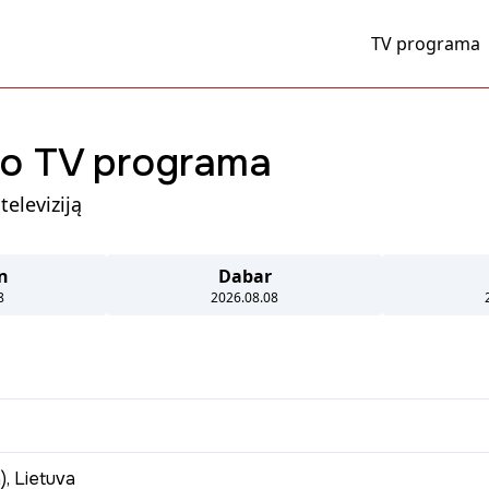
TV programa
fo TV programa
televiziją
n
Dabar
8
2026.08.08
jame "Laisvės radijo" ir "Amerikos balso" televiziniame projekte "D
), Lietuva