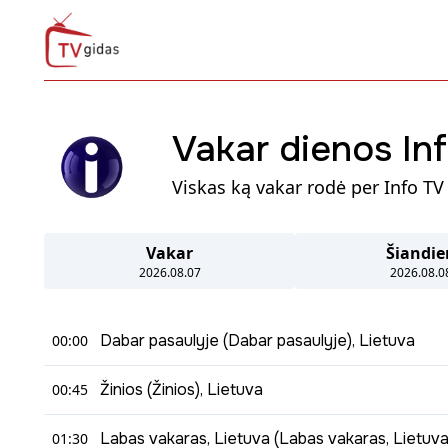
Vakar dienos In
Viskas ką vakar rodė per Info TV 
Vakar
Šiandie
2026.08.07
2026.08.0
Dabar pasaulyje (Dabar pasaulyje), Lietuva
00:00
00:00 - 00:45
Žinios (Žinios), Lietuva
00:45
Objektyvus žvilgsnis į įvykius posovietinėje erdvėje – nau
00:45 - 01:30
Labas vakaras, Lietuva (Labas vakaras, Lietuva
01:30