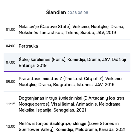
Šiandien
2026.08.08
Nelaisvėje (Captive State), Veiksmo, Nuotykių, Drama,
01:00
Mokslinės fantastikos, Trileris, Siaubo, JAV, 2019
01:00 - 04:00
04:00
Pertrauka
(Captive State). Rež.: Rupert Wyatt. Vaid.: John Goodman,
04:00 - 07:00
Vera Farmiga, Ashton Sanders.
Šokių karalienės (Poms), Komedija, Drama, JAV, Didžioji
07:00
Britanija, 2019
07:00 - 09:00
Prarastasis miestas Z (The Lost City of Z), Veiksmo,
09:00
Smagi komedija pasakoja apie pensininkų bendruomenėje
Nuotykių, Drama, Biografinis, Istorinis, JAV, 2016
susibūrusios palaikymo komandos moteris ir įrodo, kad
09:00 - 11:15
gebėjimui "užvesti" amžius neturi jokios įtakos!
Dogtanjanas ir trys šunietininkai (D'Artacán y los tres
Nuotykių filmas pasakoja tikrą XX a. pradžios britų
11:15
Mosqueperros), Visai šeimai, Animacinis, Melodrama,
generolo-leitenanto, kartografo, keliautojo ir tyrinėtojo
Meksika, Ispanija, Senegalas, 2021
Persio Foseto istoriją. Fosetas buvo įsitikinęs, kad
11:15 - 13:00
neaprėpiamos Amazonės platybės slepia ne vieną
Meilės istorijos Saulėgrąžų slėnyje (Love Stories in
paslaptį.
13:00
Dubliuotas lietuviškai.
Sunflower Valley), Komedija, Melodrama, Kanada, 2021