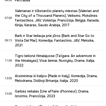
04:00
Pertrauka
1976 metais lėktuvas, kuris skrydo iš Tel Avivą į Paryžių,
04:00 - 07:00
buvo užgrobtas teroristų. Keleiviams teko ne tik kovoti už
Valerianas ir tūkstančio planetų miestas (Valerian and
savo gyvybę, tačiau ir rasti būdą, kaip sustabdyti
the City of a Thousand Planets), Veiksmo, Mokslinės
nusikaltėlius.
07:00
fantastikos, JAV, Vokietija, Prancūzija, Belgija, Kanada,
Kinija, Kataras, Saudo Arabija, 2017
07:00 - 09:15
Barb ir Star keliauja prie jūros (Barb and Star Go to
Kosminė stotis, tapusi tarpgalaktinės politikos centru,
09:15
Vista Del Mar), Komedija, Fantastinis, JAV, Meksika,
siunčia erdvės ir laiko agentus atlikti svarbią užduotį. Nuo
2021
jos baigties priklauso ne tik žmonijos, bet ir visos
09:15 - 11:00
galaktikos likimas.
Tigro kelionė Himalajuose (Ta'igara: An adventure in
Leiskitės į kelionę ir išlįskite iš savo kiauto su Barb ir Star!
11:00
the Himalayas), Visai šeimai, Nuotykių, Drama, Italija,
Kai ilgametės geriausios draugės, sulaukusios vidutinio
2022
amžiaus, nusprendžia pirmą kartą palikti gimtąjį miestelį
11:00 - 13:00
ir iškeliauti atostogų į Vista del Mar kurortą Floridoje, jų
Atsiminimai iš Italijos (Made in Italy), Komedija, Drama,
laukia nepamirštamas nuotykis.
13:00
Derlinguose slėniuose, nusidriekusiuose galingųjų
Melodrama, Didžioji Britanija, Italija, 2020
Himalajų kalnų papėdėje, gyvena našlaitis vardu
13:00 - 15:00
Balmanis. Vieną naktį Balmanis netyčia pamato, kaip
Garbės reikalas (Une affaire d'honneur), Drama,
brakonieriai nušauna tigrę, o jos jauniklį įmeta į narvą,
15:00
Jaunas galerininkas su tėvu keliauja į Italiją parduoti
Istorinis, Prancūzija, 2023
tikėdamiesi pelningai parduoti. Negalėdamas tiesiog
senos šeimos vilos. Bet prieš tai namą reikia sutvarkyti iki
stovėti ir nieko nedaryti, berniukas, prisidengęs nakties
15:00 - 17:00
tinkamos būklės. O ir santykiams su tėvu jau seniai reikėjo