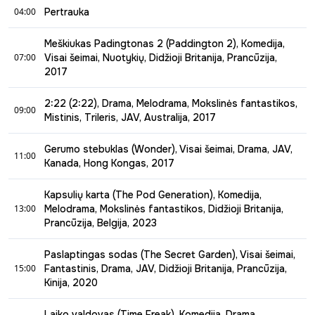
01:00 - 04:00
04:00
Pertrauka
Odrė ir Lolo (akt. Ashley Park ir Sherry Cola) - geriausios
04:00 - 07:00
draugės nuo pat vaikystės. Kalifornijoje įvaikinta ir
Meškiukas Padingtonas 2 (Paddington 2), Komedija,
mylinčioje šeimoje užaugusi Odrė nusprendžia susirasti
07:00
Visai šeimai, Nuotykių, Didžioji Britanija, Prancūzija,
biologinę savo mamą, todėl paprašo Lolo važiuoti kartu.
2017
Geriausia draugė, be abejo, iš karto sutinka. Kad būtų
linksmiau, merginos į kompaniją prigriebia ir buvusią
07:00 - 09:00
2:22 (2:22), Drama, Melodrama, Mokslinės fantastikos,
Odrės koledžo kambariokę (dabar tapusią muilo operų
09:00
Padingtonas, mielas ir draugiškas meškiukas, apsigyvena
Mistinis, Trileris, JAV, Australija, 2017
žvaigžde) bei ekscentrišką Lolo pusseserę. Merginos
Braunų šeimoje.
iškeliauja į Kiniją, bet kelionė virsta beprotišku nuotykių,
09:00 - 11:00
kurio draugės nepamirš visą savo gyvenimą. Originalus
Gerumo stebuklas (Wonder), Visai šeimai, Drama, JAV,
11:00
2 valandos 22 minutės. Giedrą popietės dangų staiga
pavadinimas "Joy Ride".
Kanada, Hong Kongas, 2017
perskrodžia akinantis šviesos blyksnis. Visi navigacijos
11:00 - 13:00
prietaisai išeina iš rikiuotės.
Kapsulių karta (The Pod Generation), Komedija,
Sunku pritapti, kai esi kitoks. Jautri, sukrečianti ir
13:00
Melodrama, Mokslinės fantastikos, Didžioji Britanija,
pamokanti drama "Gerumo stebuklas".
Prancūzija, Belgija, 2023
13:00 - 15:00
Paslaptingas sodas (The Secret Garden), Visai šeimai,
15:00
Fantastinis, Drama, JAV, Didžioji Britanija, Prancūzija,
Kinija, 2020
15:00 - 17:00
Laiko valdovas (Time Freak), Komedija, Drama,