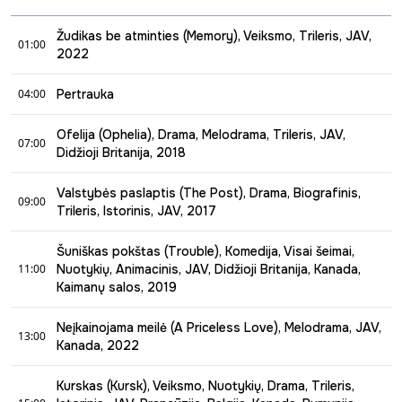
vienas, bet šįkart jis yra priverstas prisijungti prie
amerikiečių CŽV agentų grupės, nes grėsmė irgi neeilinė.
Žudikas be atminties (Memory), Veiksmo, Trileris, JAV,
01:00
2022
01:00 - 04:00
04:00
Pertrauka
Samdomas žudikas sužino, kad jis tapo taikiniu po to, kai
04:00 - 07:00
atsisakė darbo pavojingoje nusikalstamoje organizacijoje.
Ofelija (Ophelia), Drama, Melodrama, Trileris, JAV,
Šis filmas yra 2003 m. belgų filmo "Žudiko atmintis"
07:00
Didžioji Britanija, 2018
perdirbinys.
07:00 - 09:00
Valstybės paslaptis (The Post), Drama, Biografinis,
09:00
Filme Ofelija iš naujo perpasakojamas Hamletas iš Ofelijos
Trileris, Istorinis, JAV, 2017
perspektyvos.
09:00 - 11:00
Šuniškas pokštas (Trouble), Komedija, Visai šeimai,
Laikraščio "The Washington Post" žurnalistai gauna ypač
11:00
Nuotykių, Animacinis, JAV, Didžioji Britanija, Kanada,
slaptus dokumentus, įrodančius net keturių JAV
Kaimanų salos, 2019
prezidentų veidmainiavimą Vietnamo klausimu.
11:00 - 13:00
Tuometinė laikraščio leidėja Katarina Greham ir vyriausias
Neįkainojama meilė (A Priceless Love), Melodrama, JAV,
redaktorius Benas Bradlis susiduria su milžinišku
13:00
Dubliuotas lietuviškai.
Kanada, 2022
vyriausybės atstovų spaudimu, šantažu ir grasinimais,
siekiant sustabdyti kontroversiškas publikacijas.
13:00 - 15:00
Kurskas (Kursk), Veiksmo, Nuotykių, Drama, Trileris,
Sendaikčių parduotuvėlės savininkė Rouzė turi išskirtinę