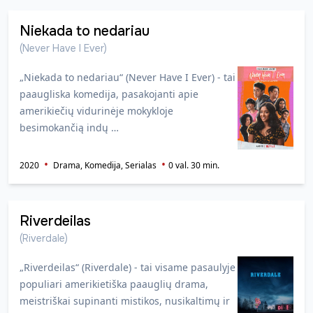
Niekada to nedariau
(Never Have I Ever)
„Niekada to nedariau“ (Never Have I Ever) - tai
paaugliska komedija, pasakojanti apie
amerikiečių vidurinėje mokykloje
besimokančią indų …
2020
Drama, Komedija, Serialas
0 val. 30 min.
Riverdeilas
(Riverdale)
„Riverdeilas“ (Riverdale) - tai visame pasaulyje
populiari amerikietiška paauglių drama,
meistriškai supinanti mistikos, nusikaltimų ir