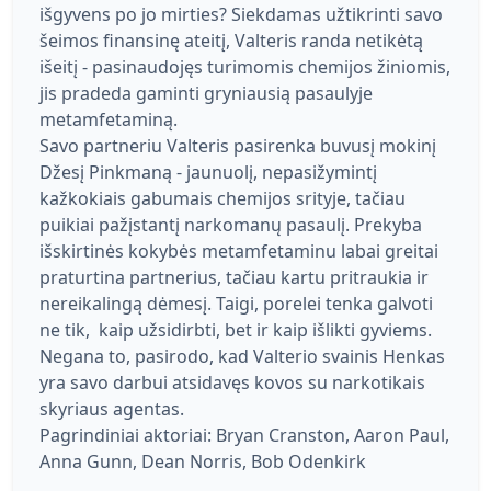
išgyvens po jo mirties? Siekdamas užtikrinti savo
šeimos finansinę ateitį, Valteris randa netikėtą
išeitį - pasinaudojęs turimomis chemijos žiniomis,
jis pradeda gaminti gryniausią pasaulyje
metamfetaminą.
Savo partneriu Valteris pasirenka buvusį mokinį
Džesį Pinkmaną - jaunuolį, nepasižymintį
kažkokiais gabumais chemijos srityje, tačiau
puikiai pažįstantį narkomanų pasaulį. Prekyba
išskirtinės kokybės metamfetaminu labai greitai
praturtina partnerius, tačiau kartu pritraukia ir
nereikalingą dėmesį. Taigi, porelei tenka galvoti
ne tik, kaip užsidirbti, bet ir kaip išlikti gyviems.
Negana to, pasirodo, kad Valterio svainis Henkas
yra savo darbui atsidavęs kovos su narkotikais
skyriaus agentas.
Pagrindiniai aktoriai: Bryan Cranston, Aaron Paul,
Anna Gunn, Dean Norris, Bob Odenkirk