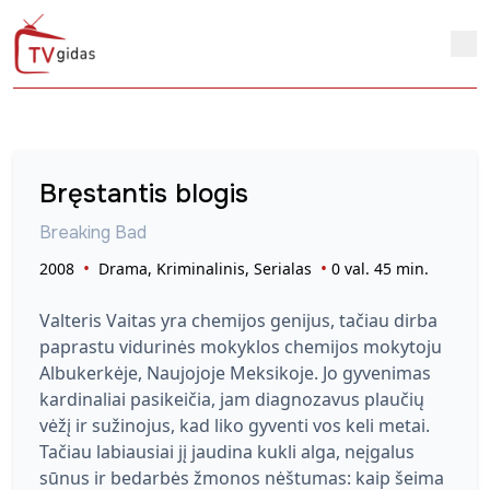
Bręstantis blogis
Breaking Bad
2008
Drama, Kriminalinis, Serialas
0 val. 45 min.
Valteris Vaitas yra chemijos genijus, tačiau dirba
paprastu vidurinės mokyklos chemijos mokytoju
Albukerkėje, Naujojoje Meksikoje. Jo gyvenimas
kardinaliai pasikeičia, jam diagnozavus plaučių
vėžį ir sužinojus, kad liko gyventi vos keli metai.
Tačiau labiausiai jį jaudina kukli alga, neįgalus
sūnus ir bedarbės žmonos nėštumas: kaip šeima